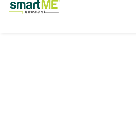
買
盤
租
盤
全
精
港
九
新
部
選
島
龍
界
樓
搜
盤
尋
樓
盤