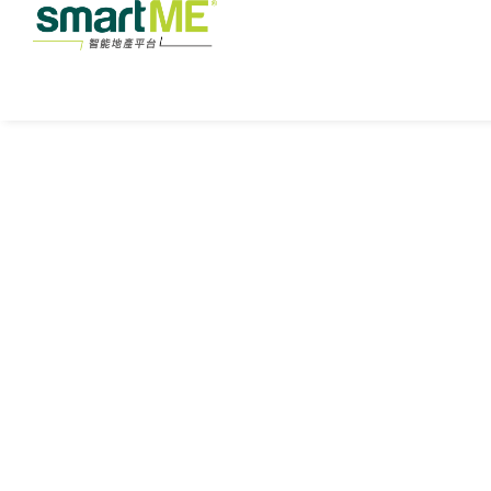
買
盤
租
盤
全
精
港
九
新
部
選
島
龍
界
樓
搜
盤
尋
樓
盤